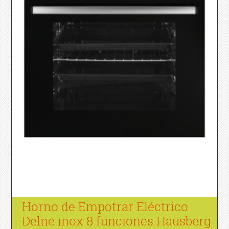
Horno de Empotrar Eléctrico
Delne inox 8 funciones Hausberg