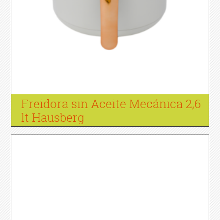
Freidora sin Aceite Mecánica 2,6
lt Hausberg