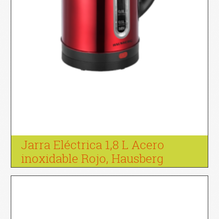
Jarra Eléctrica 1,8 L Acero
inoxidable Rojo, Hausberg