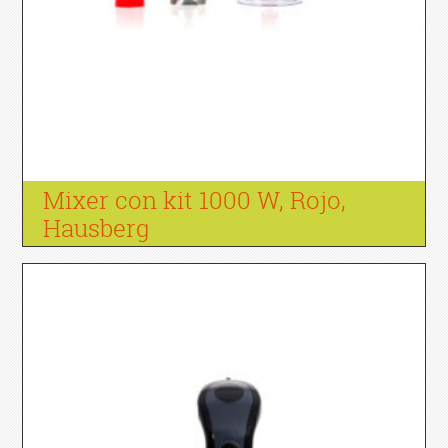
Mixer con kit 1000 W, Rojo,
Hausberg