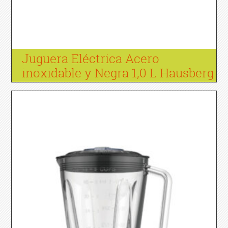
Juguera Eléctrica Acero
inoxidable y Negra 1,0 L Hausberg