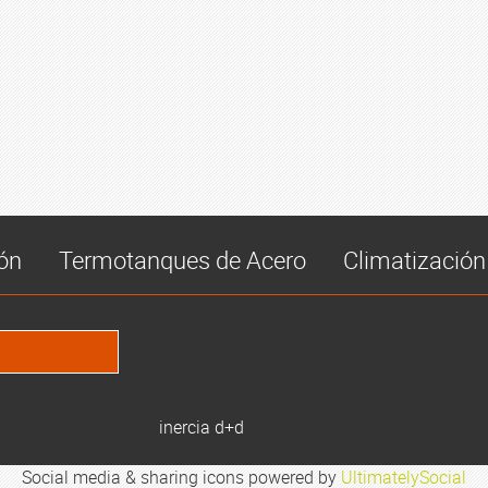
ón
Termotanques de Acero
Climatización
inercia d+d
Social media & sharing icons powered by
UltimatelySocial