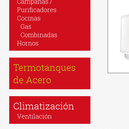
Campanas /
Purificadores
Cocinas
Gas
Combinadas
Hornos
Termotanques
de Acero
Climatización
Ventilación